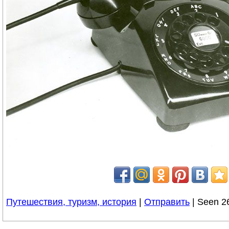
Путешествия, туризм, история
|
Отправить
| Seen 2