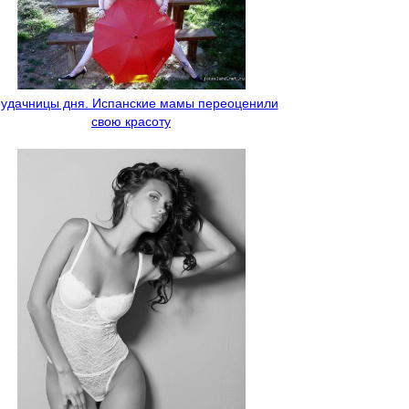
удачницы дня. Испанские мамы переоценили
свою красоту