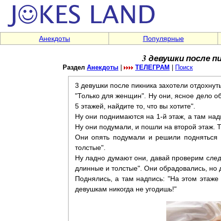
Анекдоты
Популярные
3 девушки после 
Раздел
Анекдоты
|
ТЕЛЕГРАМ
|
Поиск
3 девушки после пикника захотели отдохнуть
"Только для женщин". Ну они, ясное дело об
5 этажей, найдите то, что вы хотите".
Ну они поднимаются на 1-й этаж, а там надп
Ну они подумали, и пошли на второй этаж. Т
Они опять подумали и решили подняться н
толстые".
Ну ладно думают они, давай проверим следу
длинные и толстые". Они обрадовались, но д
Поднялись, а там надпись: "На этом этаже 
девушкам никогда не угодишь!"