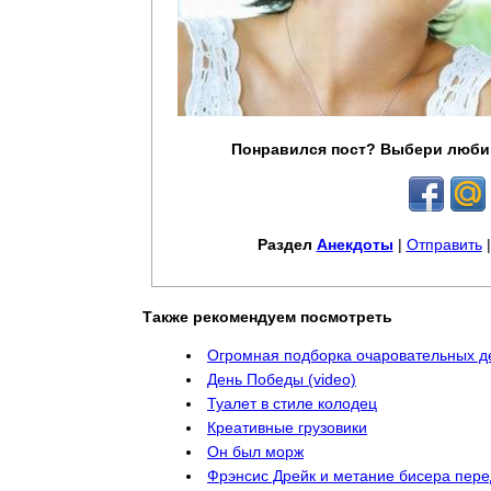
Понравился пост? Выбери люби
Раздел
Анекдоты
|
Отправить
Также рекомендуем посмотреть
Огромная подборка очаровательных д
День Победы (video)
Туалет в стиле колодец
Креативные грузовики
Он был морж
Фрэнсис Дрейк и метание бисера пере