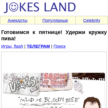
Анекдоты
Популярные
Celebrity
Готовимся к пятнице! Удержи кружку
пива!
Игры, flash
|
ТЕЛЕГРАМ
|
Поиск