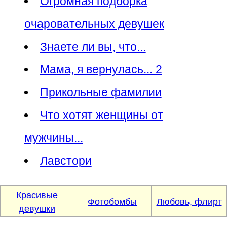
Огромная подборка
очаровательных девушек
Знаете ли вы, что...
Мама, я вернулась... 2
Прикольные фамилии
Что хотят женщины от
мужчины...
Лавстори
Красивые
Фотобомбы
Любовь, флирт
девушки