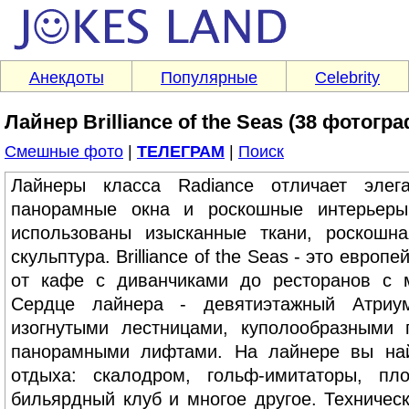
Анекдоты
Популярные
Celebrity
Лайнер Brilliance of the Seas (38 фотогр
Смешные фото
|
ТЕЛЕГРАМ
|
Поиск
Лайнеры класса Radiance отличает элег
панорамные окна и роскошные интерьеры
использованы изысканные ткани, роскошн
скульптура. Brilliance of the Seas - это европ
от кафе с диванчиками до ресторанов с м
Сердце лайнера - девятиэтажный Атриу
изогнутыми лестницами, куполообразными 
панорамными лифтами. На лайнере вы най
отдыха: скалодром, гольф-имитаторы, пл
бильярдный клуб и многое другое. Техническ