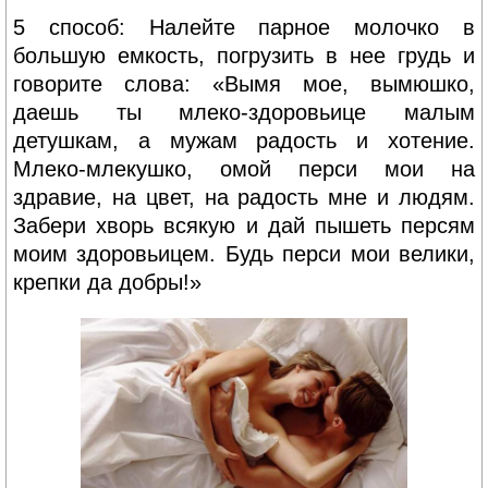
5 способ: Налейте парное молочко в
большую емкость, погрузить в нее грудь и
говорите слова: «Вымя мое, вымюшко,
даешь ты млеко-здоровьице малым
детушкам, а мужам радость и хотение.
Млеко-млекушко, омой перси мои на
здравие, на цвет, на радость мне и людям.
Забери хворь всякую и дай пышеть персям
моим здоровьицем. Будь перси мои велики,
крепки да добры!»