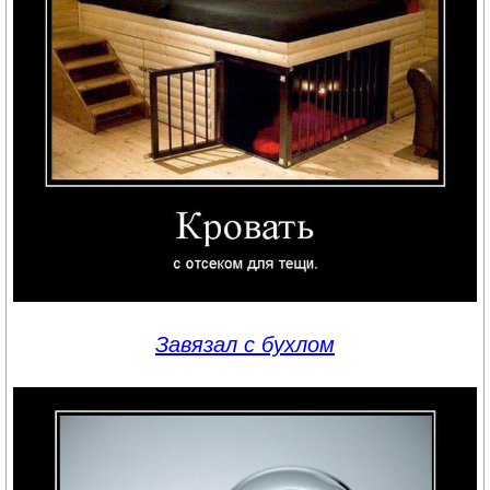
Завязал с бухлом