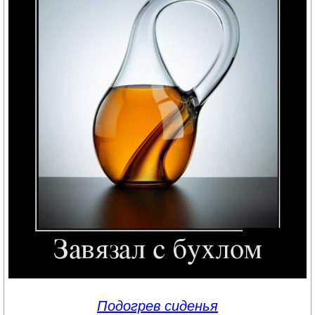
Подогрев сиденья