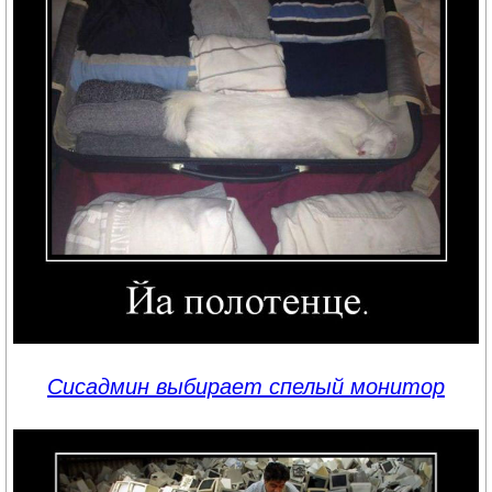
Сисадмин выбирает спелый монитор