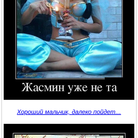
Хороший мальчик, далеко пойдет...