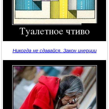
Никогда не сдавайся. Закон инерции