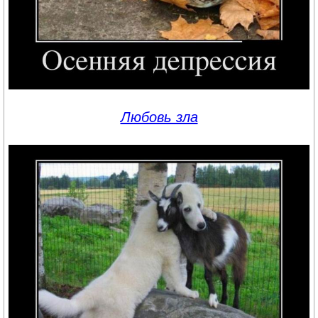
Любовь зла