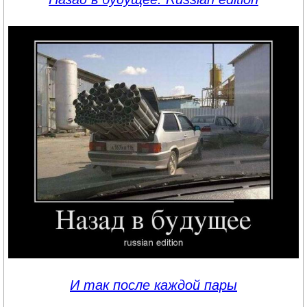
И так после каждой пары