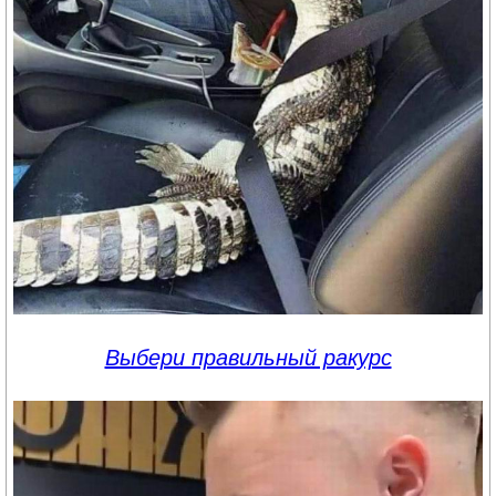
Выбери правильный ракурс