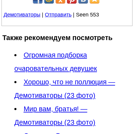
Демотиваторы
|
Отправить
| Seen 553
Также рекомендуем посмотреть
Огромная подборка
очаровательных девушек
Хорошо, что не поллюция —
Демотиваторы (23 фото)
Мир вам, братья! —
Демотиваторы (23 фото)