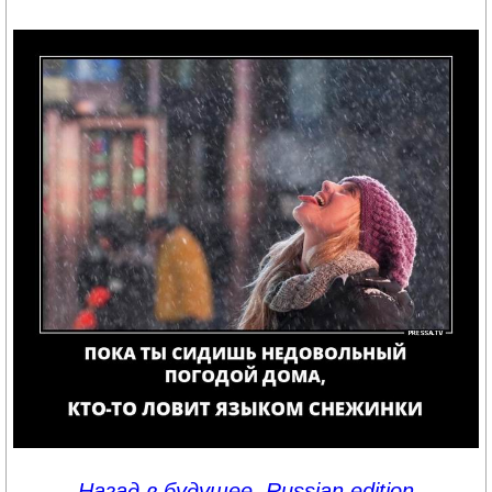
Назад в будущее. Russian edition