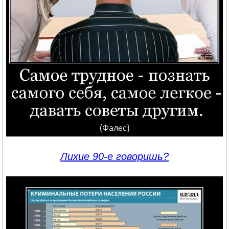
Лихие 90-е говоришь?