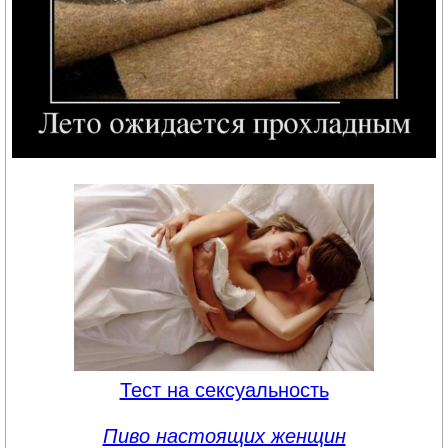
Тест на сексуальность
Пиво настоящих женщин