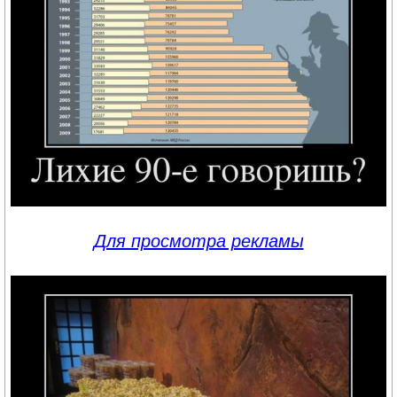
Для просмотра рекламы