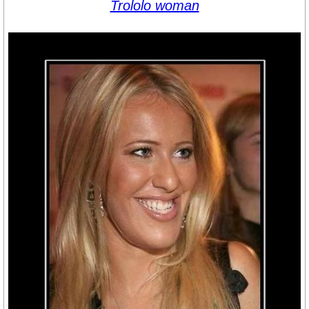
Trololo woman