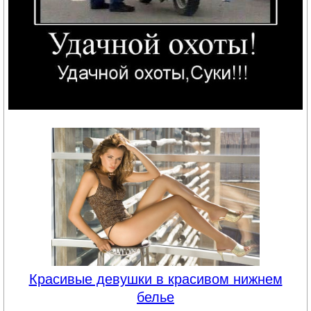
Красивые девушки в красивом нижнем
белье