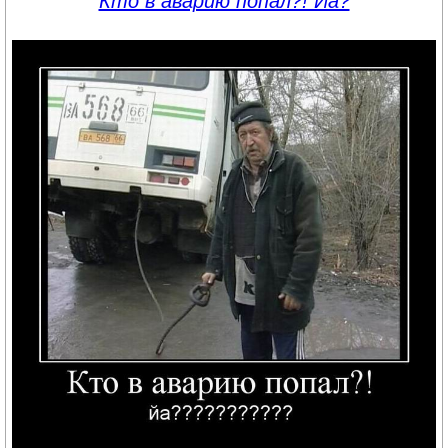
Кто в аварию попал?! Йа?