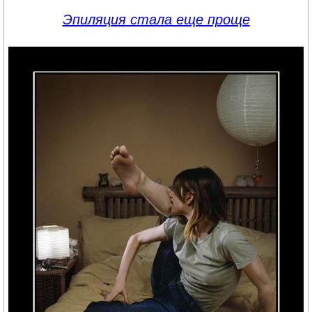
Эпиляция стала еще проще