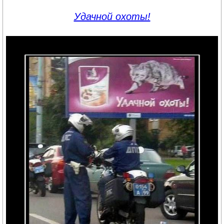
Удачной охоты!