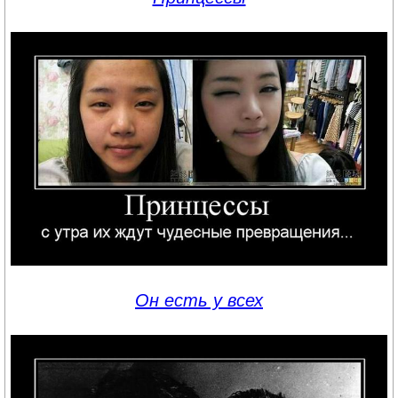
Он есть у всех