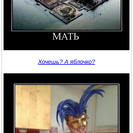
Хочешь? А яблочко?