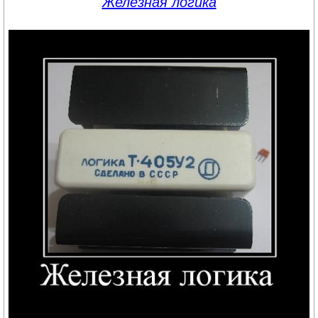
Железная логика