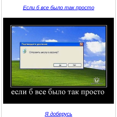
Если б все было так просто
Я доберусь