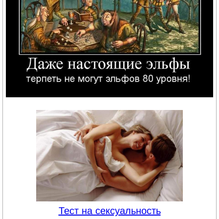
Тест на сексуальность