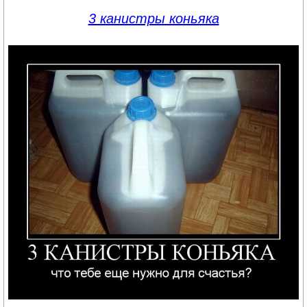
3 канистры коньяка