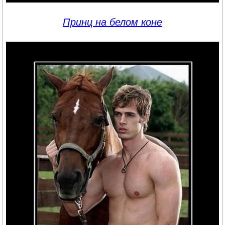
Принц на белом коне