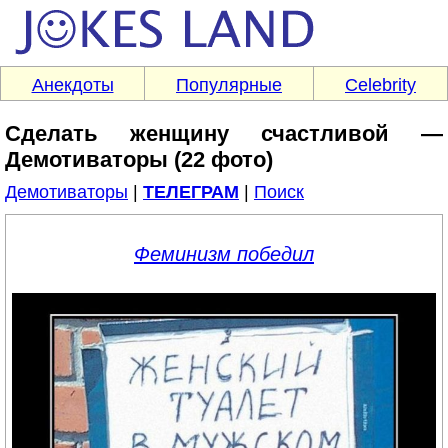
Анекдоты
Популярные
Celebrity
Сделать женщину счастливой —
Демотиваторы (22 фото)
Демотиваторы
|
ТЕЛЕГРАМ
|
Поиск
Феминизм победил