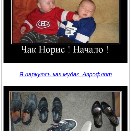
Я паркуюсь как мудак. Аэрофлот