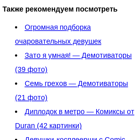
Также рекомендуем посмотреть
Огромная подборка
очаровательных девушек
Зато я умная! — Демотиваторы
(39 фото)
Семь грехов — Демотиваторы
(21 фото)
Диплодок в метро — Комиксы от
Duran (42 картинки)
Девушки-косплеерши с Comic-