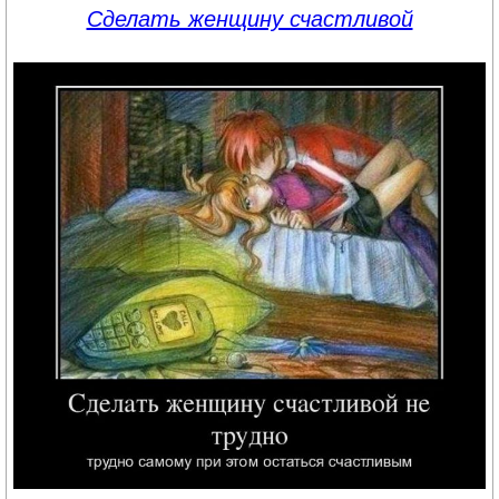
Сделать женщину счастливой