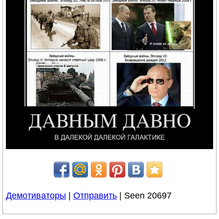
Демотиваторы
|
Отправить
| Seen 20697