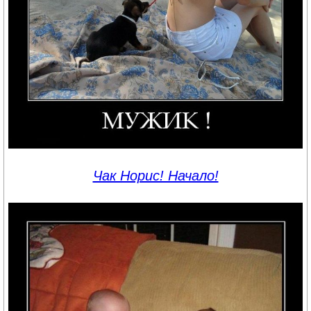
Чак Норис! Начало!