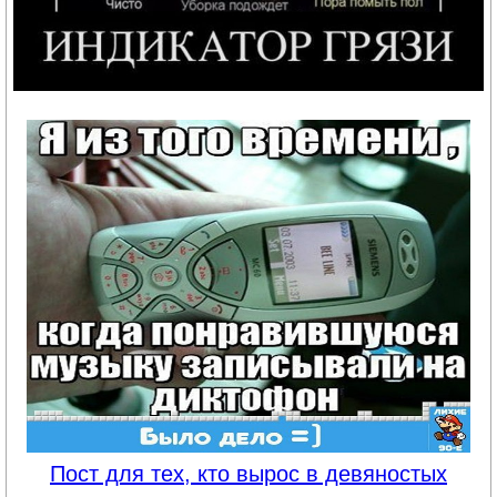
Пост для тех, кто вырос в девяностых