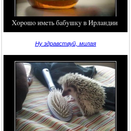
Ну здравствуй, милая