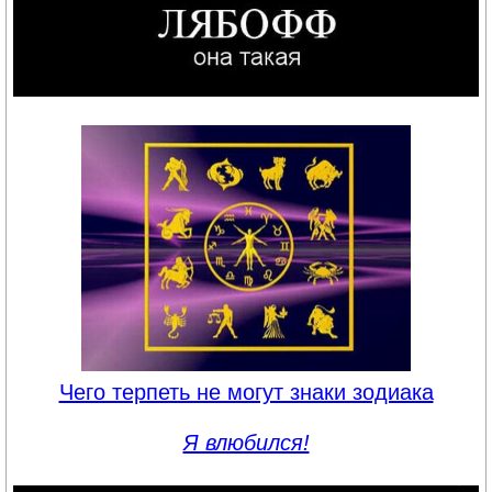
Чего терпеть не могут знаки зодиака
Я влюбился!