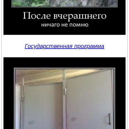
Государственная программа