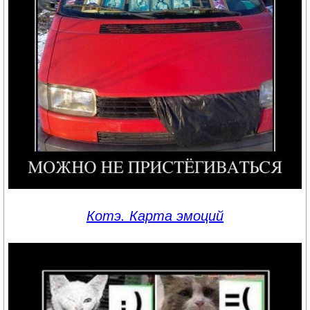
Котэ. Карта эмоций