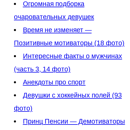
Огромная подборка
очаровательных девушек
Время не изменяет —
Позитивные мотиваторы (18 фото)
Интересные факты о мужчинах
(часть 3, 14 фото)
Анекдоты про спорт
Девушки с хоккейных полей (93
фото)
Принц Пенсии — Демотиваторы