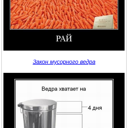
Закон мусорного ведра