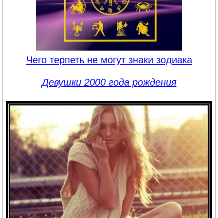
Чего терпеть не могут знаки зодиака
Девушки 2000 года рождения