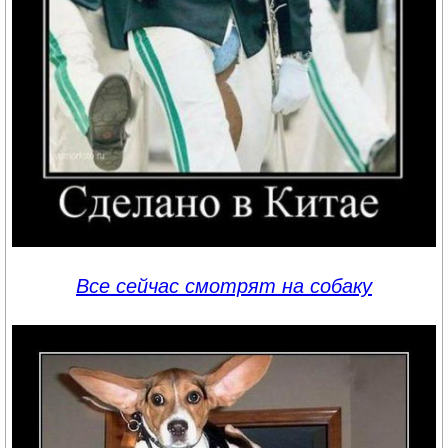
Все сейчас смотрят на собаку