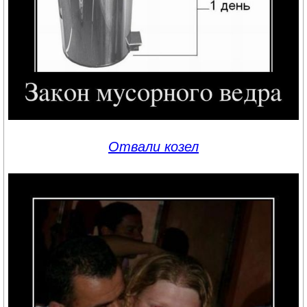
Отвали козел