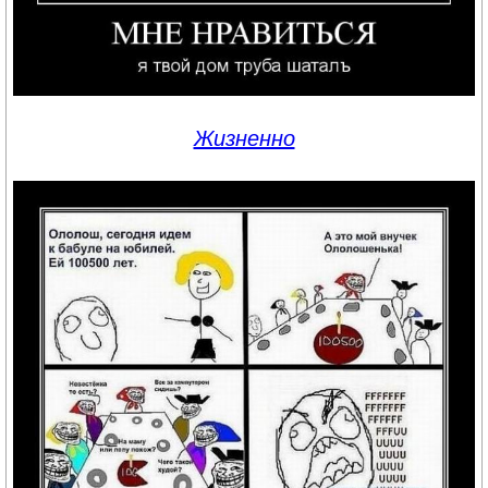
Жизненно