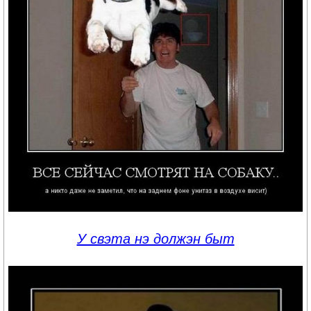
У свэта нэ должэн быт