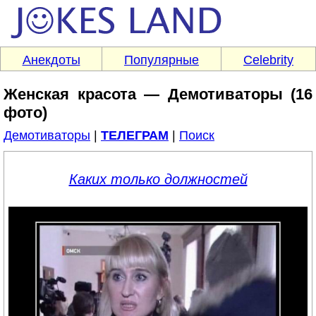
Анекдоты
Популярные
Celebrity
Женская красота — Демотиваторы (16
фото)
Демотиваторы
|
ТЕЛЕГРАМ
|
Поиск
Каких только должностей