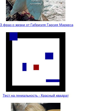
3 фраз о жизни от Габриэля Гарсия Маркеса
Тест на гениальность - Красный квадрат