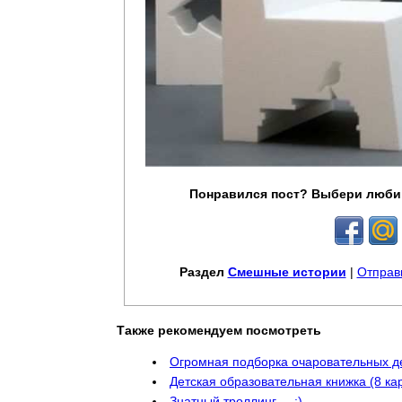
Понравился пост? Выбери люби
Раздел
Смешные истории
|
Отправ
Также рекомендуем посмотреть
Огромная подборка очаровательных д
Детская образовательная книжка (8 ка
Знатный троллинг ... :)