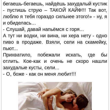
бегаешь-бегаешь, найдёшь захудалый кустик
- пустишь струю – ТАКОЙ КАЙФ!!! Так вот,
люблю я тебя гораздо сильнее этого!» - ну, я
и обиделась…
- Слушай, давай напьёмся с горя...
А тут ни водки, ни вина, ни хера нету - одно
пиво в продаже. Взяли, сели на скамейку,
пьют...
Прихватило, побежали искать, где бы
отлить. Кое-как и очень не скоро нашли
захудалые кусты, сели...
- О, боже - как он меня любит!!!