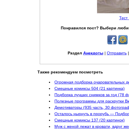
Тест
Понравился пост? Выбери люби
Раздел
Анекдоты
|
Отправить
Также рекомендуем посмотреть
Огромная подборка очаровательных д
Смешные комиксы 504 (21 картинка)
Подборка лучших снимков за год (78 ф
Полезные программы для раскрутки Вк
Демотиваторы (935 часть, 30 фотогра
Осталось нырнуть в прорубь — Подбор
Смешные комиксы 137 (20 картинок)
Муж с женой лежат в кровати, вдруг же