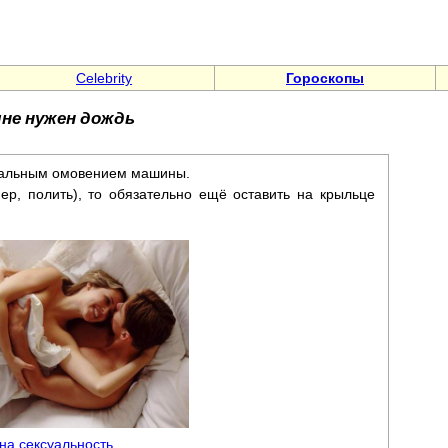
Celebrity
Гороскопы
мне нужен дождь
туальным омовением машины.
р, полить), то обязательно ещё оставить на крыльце
 на сексуальность