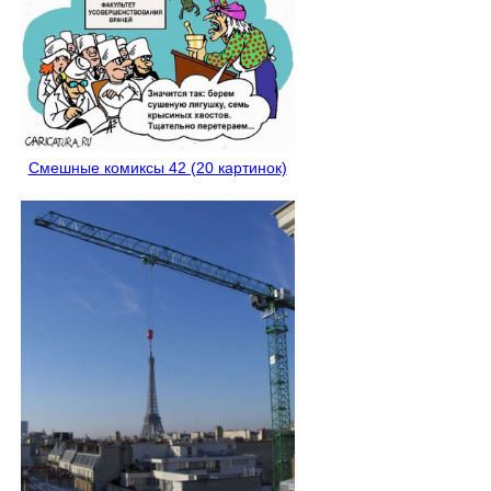
Смешные комиксы 42 (20 картинок)