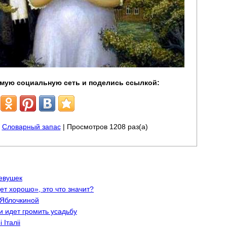
мую социальную сеть и поделись ссылкой:
|
Словарный запас
| Просмотров 1208 раз(а)
евушек
дет хорошо», это что значит?
 Яблочкиной
и идет громить усадьбу
Iталii