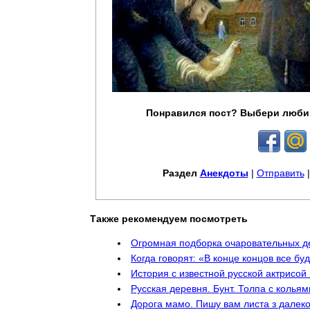
Понравился пост? Выбери люби
Раздел
Анекдоты
|
Отправить
Также рекомендуем посмотреть
Огромная подборка очаровательных д
Когда говорят: «В конце концов все бу
История с известной русской актрисой
Русская деревня. Бунт. Толпа с кольям
Дорога мамо. Пишу вам листа з далекоi 