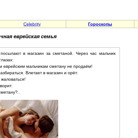
Celebrity
Гороскопы
чная еврейская семья
посылают в магазин за сметаной. Через час мальчик
глазах:
им еврейским мальчикам сметану не продаём!
збираться. Влетает в магазин и орёт:
у жаловаться!
ворит:
сметану?..