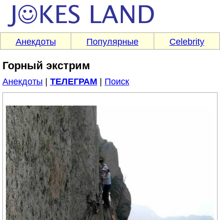
Анекдоты
Популярные
Celebrity
Горный экстрим
Анекдоты
|
ТЕЛЕГРАМ
|
Поиск