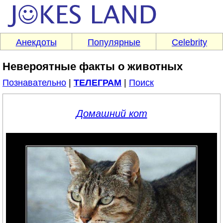
Анекдоты
Популярные
Celebrity
Невероятные факты о животных
Познавательно
|
ТЕЛЕГРАМ
|
Поиск
Домашний кот