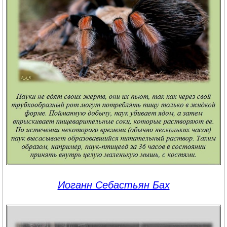
Иоганн Себастьян Бах