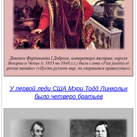
У первой леди США Мэри Тодд Линкольн
было четверо братьев