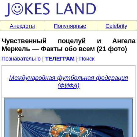
Анекдоты
Популярные
Celebrity
Чувственный поцелуй и Ангела
Меркель — Факты обо всем (21 фото)
Познавательно
|
ТЕЛЕГРАМ
|
Поиск
Международная футбольная федерация
(ФИФА)