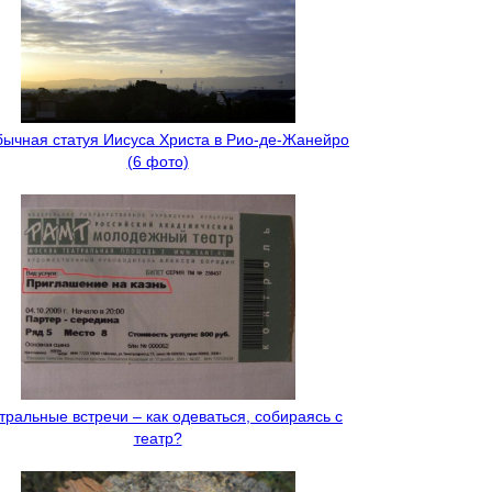
ычная статуя Иисуса Христа в Рио-де-Жанейро
(6 фото)
тральные встречи – как одеваться, собираясь с
театр?