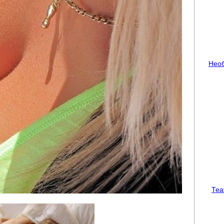
Необ
Теа