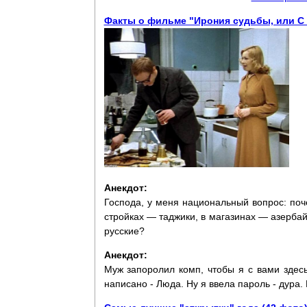
Факты о фильме "Ирония судьбы, или С л
Анекдот:
Господа, у меня национальный вопрос: поч
стройках — таджики, в магазинах — азербай
русские?
Анекдот:
Муж запоролил комп, чтобы я с вами здесь
написано - Люда. Ну я ввела пароль - дура. 