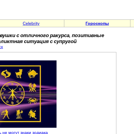
Celebrity
Гороскопы
евушки с отличного ракурса, позитивные
иктная ситуация с супругой
ск
ь не могут знаки зодиака