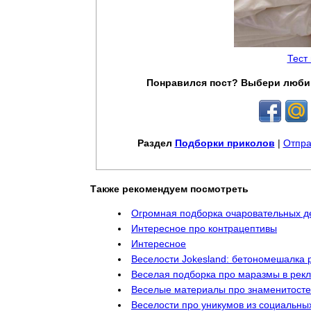
Тест
Понравился пост? Выбери люби
Раздел
Подборки приколов
|
Отпра
Также рекомендуем посмотреть
Огромная подборка очаровательных д
Интересное про контрацептивы
Интересное
Веселости Jokesland: бетономешалка р
Веселая подборка про маразмы в рек
Веселые материалы про знаменитост
Веселости про уникумов из социальны