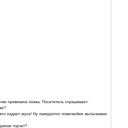
чке привязана ложка. Посетитель спрашивает:
ке?
 него падает муха! Ну яаккуратно ложечкойее вытаскиваю
!
ширинки торчит?