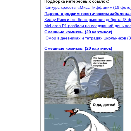
Подборка интересных ссылок:
Конкурс красоты «Мисс Тиффани» (19 фото
Парень с редким генетическим заболеван
Киану Ривз и его бескорыстная доброта (8 ф
McLaren P1 разбили на следующий день пос
Смешные комиксы (20 картинок)
Юмор в дневниках и тетрадях школьников (3
Смешные комиксы (20 картинок)