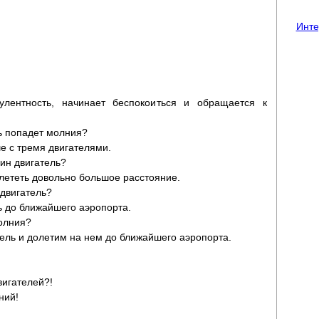
Инте
улентность, начинает беспокоиться и обращается к
ль попадет молния?
е с тремя двигателями.
дин двигатель?
лететь довольно большое расстояние.
 двигатель?
ь до ближайшего аэропорта.
молния?
ель и долетим на нем до ближайшего аэропорта.
вигателей?!
ний!