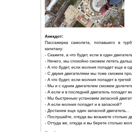
Анекдот:
Пассажирка самолета, попавшего в турб
капитану:
- Скажите, а что будет, если в один двигате
- Ничего, мы спокойно сможем лететь дальш
- А что будет, если молния попадет еще в о
- С двумя двигателями мы тоже сможем про
- А что будет, если молния попадет в третий
- Мы и с одним двигателем сможем долетет
- А если и в последний двигатель попадет 
- Мы быстренько установим запасной двигат
- А если молния попадет и в запасной?
- Достанем еще один запасной двигатель...
- Послушайте, откуда вы возьмете столько д
- Оттуда же, откуда и вы берете столько мол