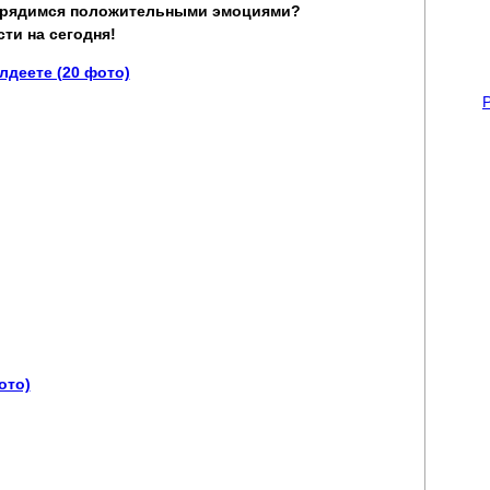
Зарядимся положительными эмоциями?
ти на сегодня!
деете (20 фото)
ото)