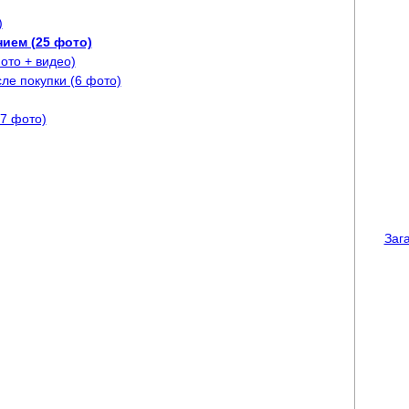
)
ием (25 фото)
ото + видео)
ле покупки (6 фото)
7 фото)
Зага