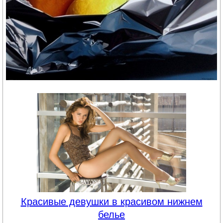
Красивые девушки в красивом нижнем
белье