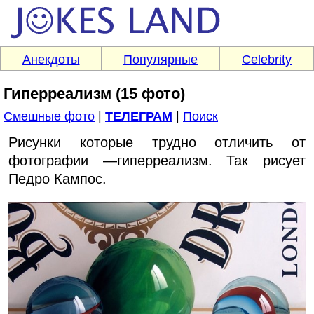
Анекдоты
Популярные
Celebrity
Гиперреализм (15 фото)
Смешные фото
|
ТЕЛЕГРАМ
|
Поиск
Рисунки которые трудно отличить от
фотографии —гиперреализм. Так рисует
Педро Кампос.