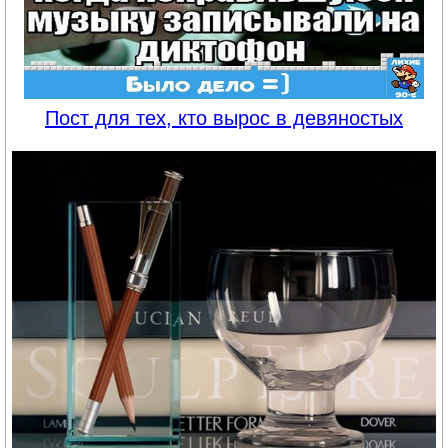
Пост для тех, кто вырос в девяностых