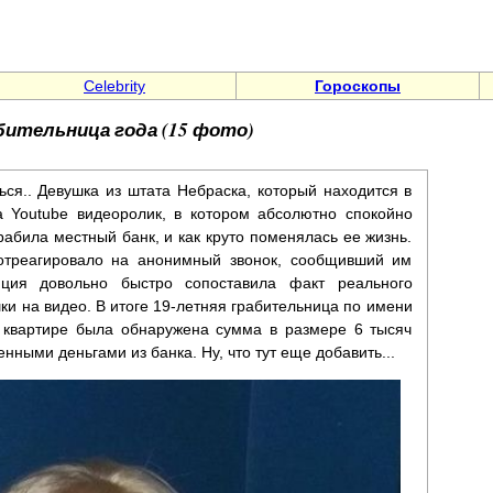
Celebrity
Гороскопы
бительница года (15 фото)
ся.. Девушка из штата Небраска, который находится в
 Youtube видеоролик, в котором абсолютно спокойно
грабила местный банк, и как круто поменялась ее жизнь.
отреагировало на анонимный звонок, сообщивший им
иция довольно быстро сопоставила факт реального
ки на видео. В итоге 19-летняя грабительница по имени
 квартире была обнаружена сумма в размере 6 тысяч
ными деньгами из банка. Ну, что тут еще добавить...