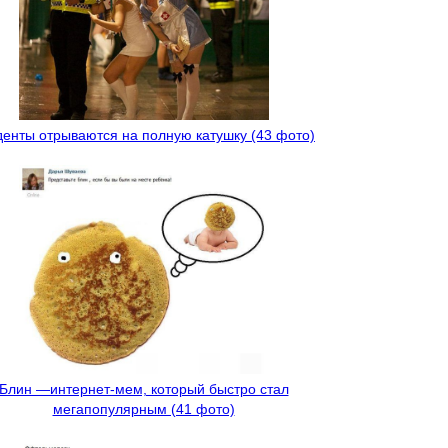
денты отрываются на полную катушку (43 фото)
Блин —интернет-мем, который быстро стал
мегапопулярным (41 фото)