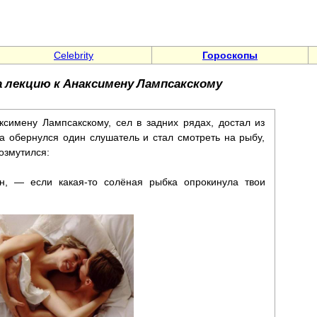
Celebrity
Гороскопы
 лекцию к Анаксимену Лампсакскому
симену Лампсакскому, сел в задних рядах, достал из
а обернулся один слушатель и стал смотреть на рыбу,
озмутился:
н, — если какая-то солёная рыбка опрокинула твои