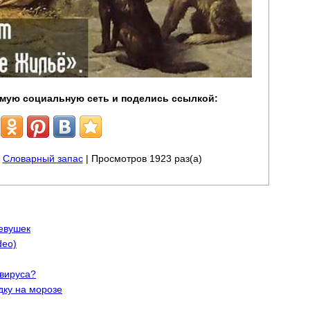
мую социальную сеть и поделись ссылкой:
|
Словарный запас
| Просмотров 1923 раз(а)
евушек
deo)
авируса?
дку на морозе