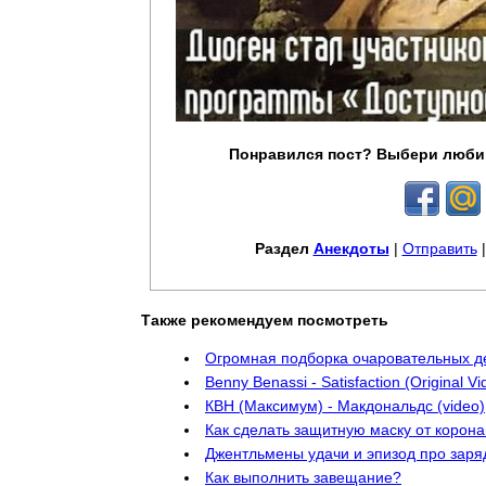
Понравился пост? Выбери люби
Раздел
Анекдоты
|
Отправить
Также рекомендуем посмотреть
Огромная подборка очаровательных д
Benny Benassi - Satisfaction (Original Vi
КВН (Максимум) - Макдональдс (video)
Как сделать защитную маску от корон
Джентльмены удачи и эпизод про заря
Как выполнить завещание?