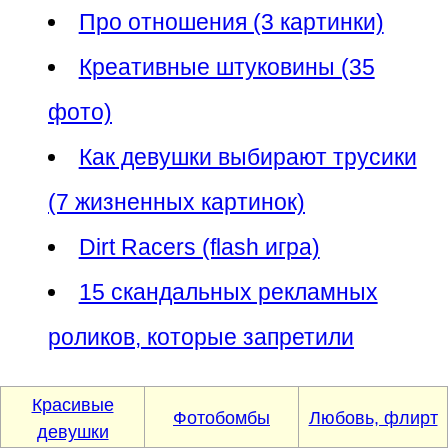
Про отношения (3 картинки)
Креативные штуковины (35
фото)
Как девушки выбирают трусики
(7 жизненных картинок)
Dirt Racers (flash игра)
15 скандальных рекламных
роликов, которые запретили
Красивые
Фотобомбы
Любовь, флирт
девушки