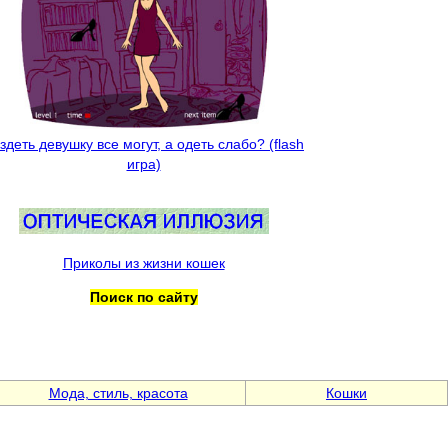
здеть девушку все могут, а одеть слабо? (flash
игра)
Приколы из жизни кошек
Поиск по сайту
Мода, стиль, красота
Кошки