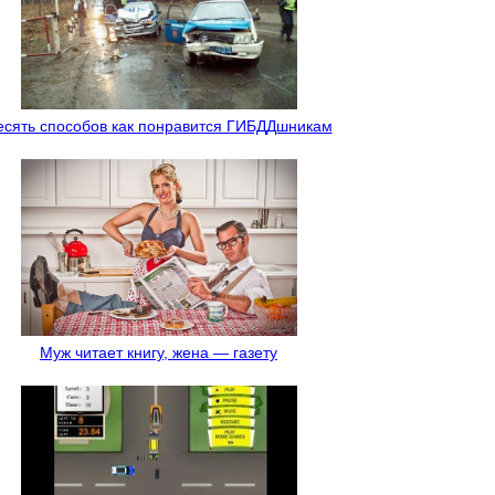
есять способов как понравится ГИБДДшникам
Муж читает книгу, жена — газету