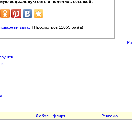
мую социальную сеть и поделись ссылкой:
ловарный запас
| Просмотров 11059 раз(а)
Ра
евушек
дью
я
Любовь, флирт
Реклама