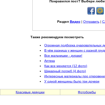
Понравился пост? Выбери люби
Раздел
Видео
|
Отправить
|
С
Также рекомендуем посмотреть
Огромная подборка очаровательных д
В чём разница у женщин с разной гру
Все мальчишки - дураки!
Аптека
Как все меняется (12 фото)
Шикарный погреб (4 фото)
Интересные материалы про откровени
У одной женщины было три дочери
Красивые девушки
Фотобомбы