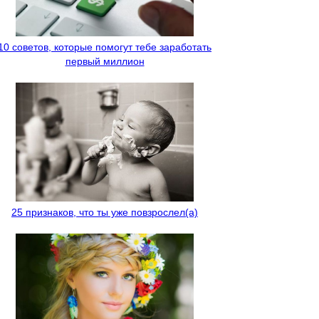
10 советов, которые помогут тебе заработать
первый миллион
25 признаков, что ты уже повзрослел(а)