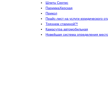
Шлитц Сертис
ПарикмаХерская
Прикол
Прайс-лист на услуги юридического от
Тряхнем стариной?!
Камасутра автомобильная
Новейшая система определения мест