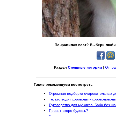
Понравился пост? Выбери люби
Раздел
Смешные истории
|
Отпра
Также рекомендуем посмотреть
Огромная подборка очаровательных д
Те, кто водят хороводы - хороводовод
Руководство для мужиков: Баба без ша
Привет, скоро будешь?