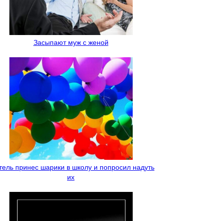
Засыпают муж с женой
тель принес шарики в школу и попросил надуть
их