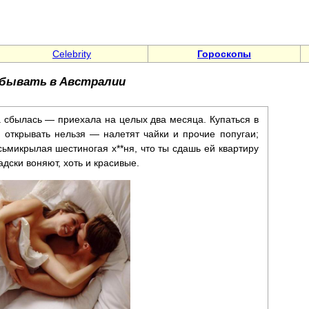
Celebrity
Гороскопы
бывать в Австралии
а сбылась — приехала на целых два месяца. Купаться в
 открывать нельзя — налетят чайки и прочие попугаи;
сьмикрылая шестиногая х**ня, что ты сдашь ей квартиру
адски воняют, хоть и красивые.