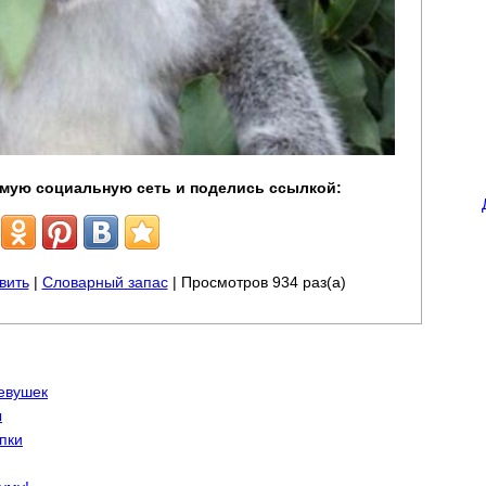
мую социальную сеть и поделись ссылкой:
вить
|
Словарный запас
| Просмотров 934 раз(а)
евушек
ы
пки