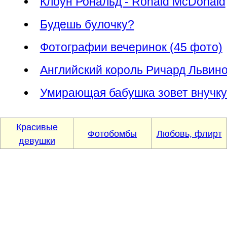
Клоун Рональд - Ronald McDonald
Будешь булочку?
Фотографии вечеринок (45 фото)
Английский король Ричард Львин
Умирающая бабушка зовет внучку
Красивые
Фотобомбы
Любовь, флирт
девушки