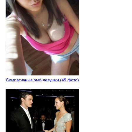
Симпатичные эмо-девушки (49 фото)