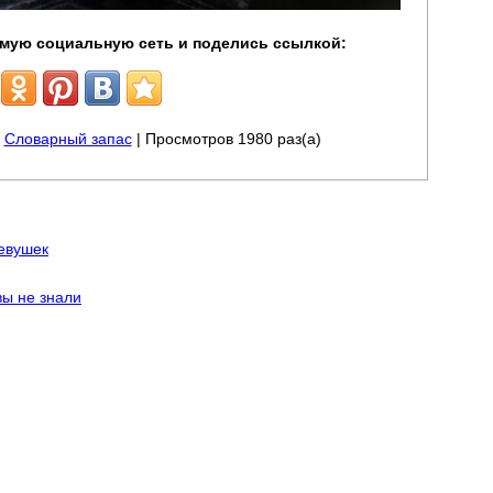
мую социальную сеть и поделись ссылкой:
|
Словарный запас
| Просмотров 1980 раз(а)
евушек
вы не знали