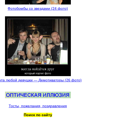
Фотобомбы со звездами (24 фото)
та любой девушки — Демотиваторы (26 фото)
Тосты, пожелания, поздравления
Поиск по сайту