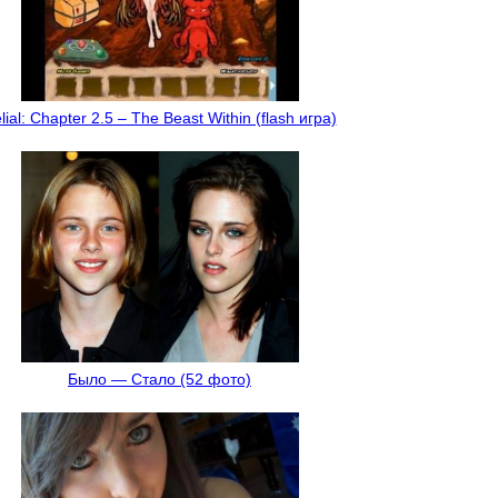
lial: Chapter 2.5 – The Beast Within (flash игра)
Было — Стало (52 фото)