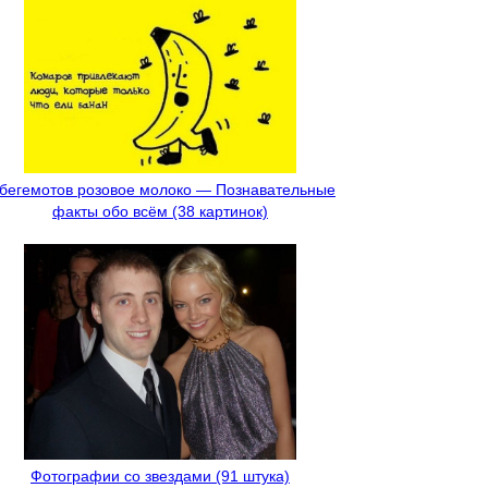
 бегемотов розовое молоко — Познавательные
факты обо всём (38 картинок)
Фотографии со звездами (91 штука)