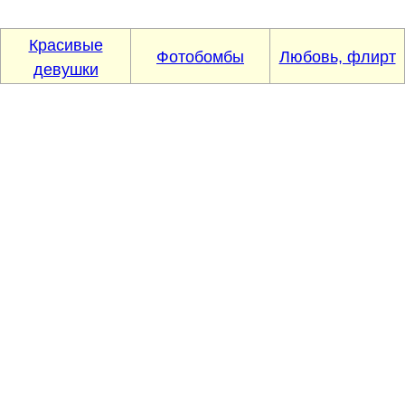
Красивые
Фотобомбы
Любовь, флирт
девушки