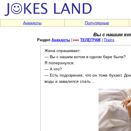
Анекдоты
Популярные
Вы с нашим ко
Раздел
Анекдоты
|
ТЕЛЕГРАМ
|
Поиск
Жена спрашивает:
— Вы с нашим котом в одном баре были?
Я поперхнулся:
— А что?
— Есть подозрения, что он тоже бухает. До
воды и завалился спать…