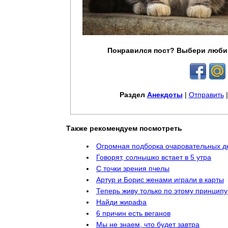
Понравился пост? Выбери люби
Раздел
Анекдоты
|
Отправить
Также рекомендуем посмотреть
Огромная подборка очаровательных д
Говорят, солнышко встает в 5 утра
С точки зрения пчелы
Артур и Борис женами играли в карты
Теперь живу только по этому принципу
Найди жирафа
6 причин есть веганов
Мы не знаем, что будет завтра