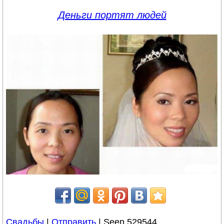
Деньги портят людей
Свадьбы
|
Отправить
| Seen 529544