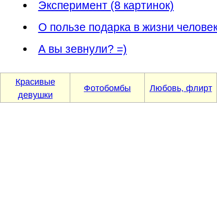
Эксперимент (8 картинок)
О пользе подарка в жизни челове
А вы зевнули? =)
Красивые
Фотобомбы
Любовь, флирт
девушки