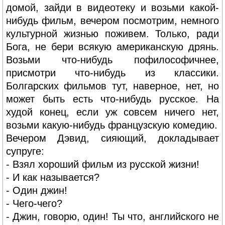
домой, зайди в видеотеку и возьми какой-
нибудь фильм, вечером посмотрим, немного
культурной жизнью поживем. Только, ради
Бога, не бери всякую американскую дрянь.
Возьми что-нибудь пофилософичнее,
присмотри что-нибудь из классики.
Болгарских фильмов тут, наверное, нет, но
может быть есть что-нибудь русское. На
худой конец, если уж совсем ничего нет,
возьми какую-нибудь французскую комедию.
Вечером Дэвид, сияющий, докладывает
супруге:
- Взял хороший фильм из русской жизни!
- И как называется?
- Один джин!
- Чего-чего?
- Джин, говорю, один! Ты что, английского не