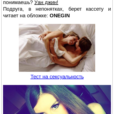
понимаешь?
Уан джин!
Подруга, в непонятках, берет кассету и
читает на обложке:
ONEGIN
Тест на сексуальность