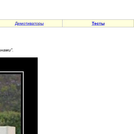
Демотиваторы
Тесты
анами".