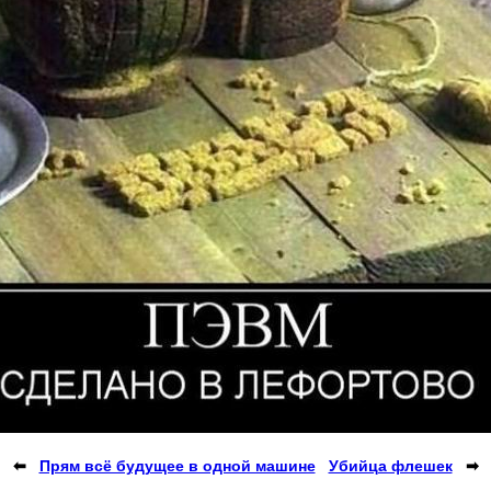
⬅
Прям всё будущее в одной машине
Убийца флешек
➡