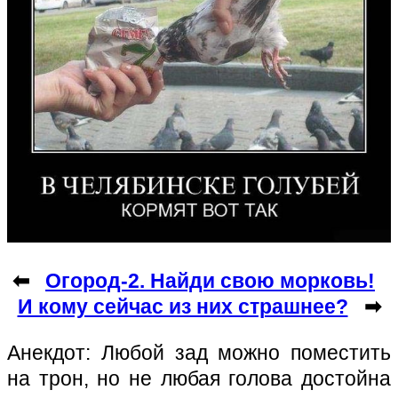
⬅
Огород-2. Найди свою морковь!
И кому сейчас из них страшнее?
➡
Анекдот: Любой зад можно поместить
на трон, но не любая голова достойна