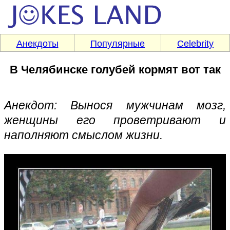
Анекдоты
Популярные
Celebrity
В Челябинске голубей кормят вот так
Анекдот: Вынося мужчинам мозг,
женщины его проветривают и
наполняют смыслом жизни.