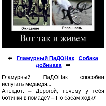
⬅
Гламурный ПаДОНак
Собака
добивака
➡
Гламурный ПаДОНак способен
испугать медведя...
Анекдот: – Дорогой, почему у тебя
ботинки в помаде? – По бабам ходил