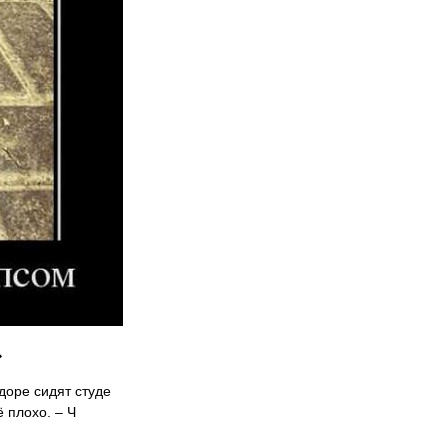
➡
доре сидят студе
 плохо. – Ч