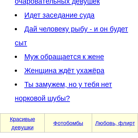
очаровательных девушек
Идет заседание суда
Дай человеку рыбу - и он будет
сыт
Муж обращается к жене
Женщина ждёт ухажёра
Ты замужем, но у тебя нет
норковой шубы?
Красивые
Фотобомбы
Любовь, флирт
девушки