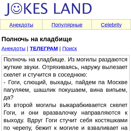
Анекдоты
Популярные
Celebrity
Полночь на кладбище
Анекдоты
|
ТЕЛЕГРАМ
|
Поиск
Полночь на кладбище. Из могилы раздаются
жуткие звуки. Отряхиваясь, наружу вылезает
скелет и стучится в соседнюю:
- Гоги, слющий, выхады, пайдем па Москве
пагуляем, шашлик покушаем, вина випьем,
да?
Из второй могилы выкарабкивается скелет
Гоги, и они вразвалочку направляются к
выходу. Вдруг Гоги стучит себя костяшками
по черепу, бежит к могиле и взваливает на