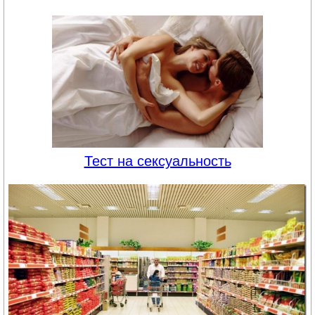
Тест на сексуальность