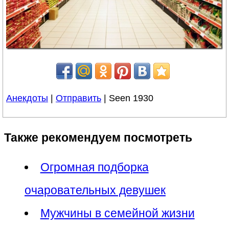
Анекдоты
|
Отправить
| Seen 1930
Также рекомендуем посмотреть
Огромная подборка
очаровательных девушек
Мужчины в семейной жизни