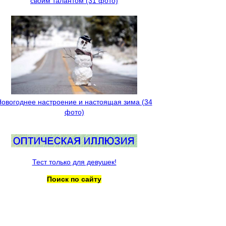
своим талантом (31 фото)
овогоднее настроение и настоящая зима (34
фото)
Тест только для девушек!
Поиск по сайту