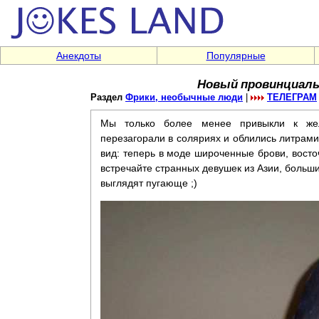
Анекдоты
Популярные
Новый провинциаль
Раздел
Фрики, необычные люди
|
ТЕЛЕГРАМ
Мы только более менее привыкли к жел
перезагорали в соляриях и облились литрами
вид: теперь в моде широченные брови, восто
встречайте странных девушек из Азии, больши
выглядят пугающе ;)