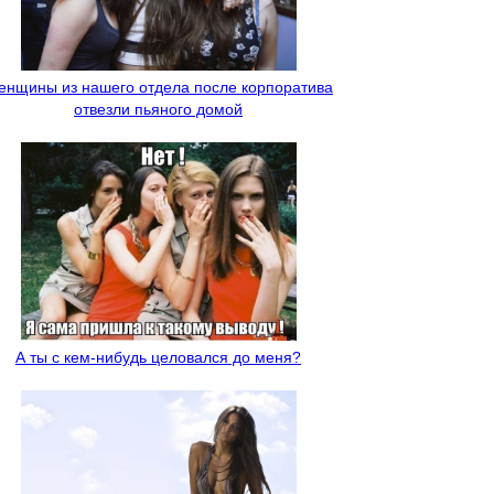
енщины из нашего отдела после корпоратива
отвезли пьяного домой
А ты с кем-нибудь целовался до меня?