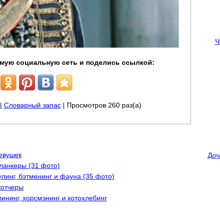
Ч
мую социальную сеть и поделись ссылкой:
|
Словарный запас
| Просмотров 260 раз(а)
евушек
Доч
ланкеры (31 фото)
линг, бэтменинг и фауна (35 фото)
котчеры
ининг, хорсмэнинг и котохлебинг