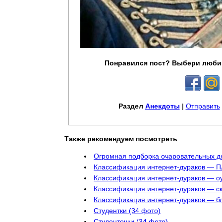
Понравился пост? Выбери люби
Раздел
Анекдоты
|
Отправить
Также рекомендуем посмотреть
Огромная подборка очаровательных д
Классификация интернет-дураков — П
Классификация интернет-дураков — оу
Классификация интернет-дураков — с
Классификация интернет-дураков — бл
Студентки (34 фото)
Студенточки (34 фото)