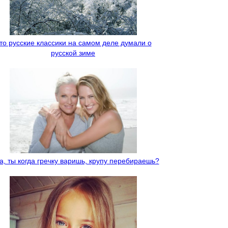
то русские классики на самом деле думали о
русской зиме
а, ты когда гречку варишь, крупу перебираешь?