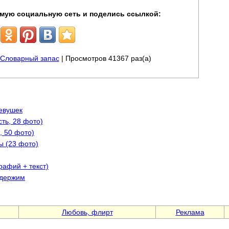
мую социальную сеть и поделись ссылкой:
Словарный запас
| Просмотров 41367 раз(а)
евушек
ть, 28 фото)
, 50 фото)
ы (23 фото)
рафий + текст)
одержим
Любовь, флирт
Реклама