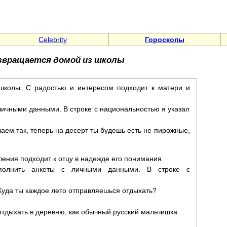
Celebrity
Гороскопы
звращается домой из школы
колы. С радостью и интересом подходит к матери и
личными данными. В строке с национальностью я указал
лаем так, теперь на десерт ты будешь есть не пирожные,
ения подходит к отцу в надежде его понимания.
полнить анкеты с личными данными. В строке с
 Куда ты каждое лето отправляешься отдыхать?
 отдыхать в деревню, как обычный русский мальчишка.