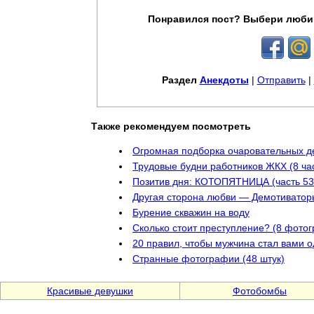
Понравился пост? Выбери люби
Раздел
Анекдоты
|
Отправить
|
Также рекомендуем посмотреть
Огромная подборка очаровательных д
Трудовые будни работников ЖКХ (8 час
Позитив дня: КОТОПЯТНИЦА (часть 53
Другая сторона любви — Демотиватор
Бурение скважин на воду
Сколько стоит преступление? (8 фотог
20 правил, чтобы мужчина стал вами 
Странные фотографии (48 штук)
Красивые девушки
Фотобомбы