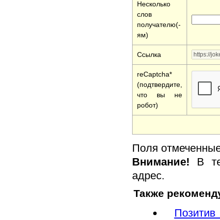
Несколько
слов
получателю(-
ям)
Ссылка
reCaptcha*
(подтвердите,
что вы не
робот)
Поля отмеченные 
Внимание!
В те
адрес.
Также рекоменд
Позити