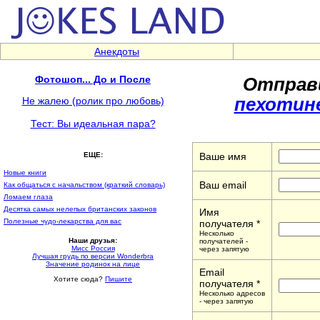
Анекдоты
Отправ
Фотошоп... До и После
пехотин
Не жалею (ролик про любовь)
Тест: Вы идеальная пара?
Ваше имя
ЕЩЕ:
Новые книги
Ваш email
Как общаться с начальством (краткий словарь)
Ломаем глаза
Десятка самых нелепых британских законов
Имя
Полезные чудо-лекарства для вас
получателя *
Несколько
Наши друзья:
получателей -
Мисс Россия
через запятую
Лучшая грудь по версии Wonderbra
Значение родинок на лице
Email
Хотите сюда?
Пишите
получателя *
Несколько адресов
- через запятую