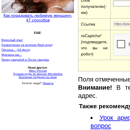
слов
получателю(-
ям)
Как порадовать любимую женщину:
47 способов
Ссылка
ЕЩЕ:
reCaptcha*
Взрослый опыт
(подтвердите,
Развлечение на вторник (flash игра)
что вы не
Пятница... (18 фото)
робот)
Мужчины как…
Перед свадьбой и После свадьбы
Наши друзья:
Мисс Россия
Лучшая грудь по версии Wonderbra
Значение родинок на лице
Поля отмеченные 
Хотите сюда?
Пишите
Внимание!
В те
адрес.
Также рекоменд
Урок ари
вопрос