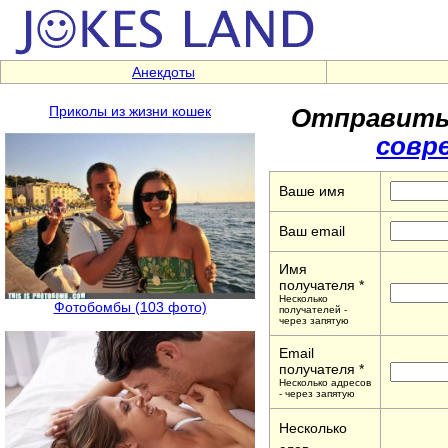
Анекдоты
Отправить 
Приколы из жизни кошек
совр
Ваше имя
Ваш email
Имя
получателя *
Несколько
Фотобомбы (103 фото)
получателей -
через запятую
Email
получателя *
Несколько адресов
- через запятую
Несколько