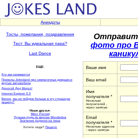
Анекдоты
Отправить
Тосты, пожелания, поздравления
фото про В
Тест: Вы идеальная пара?
каникул
Last Dance
Ваше имя
ЕЩЕ:
Кто как напивается
Ваш email
Приколы Jokesland про симпатичных девушек и
крутые автомобили
Дорогой Дед Мороз!
Имя
Internet Explorer 5.0
получателя *
Винни, мы не пойдем больше в эту страшную
Несколько
пещеру?
получателей -
через запятую
Наши друзья:
Мисс Россия
Email
Лучшая грудь по версии Wonderbra
Значение родинок на лице
получателя *
Несколько адресов
Хотите сюда?
Пишите
- через запятую