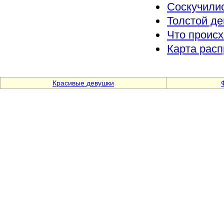
Соскучили
Толстой де
Что происх
Карта расп
Красивые девушки